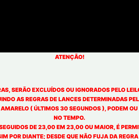
ATENÇÃO!
S, SERÃO EXCLUÍDOS OU IGNORADOS PELO LEILO
INDO AS REGRAS DE LANCES DETERMINADAS PELO
L AMARELO ( ÚLTIMOS 30 SEGUNDOS ), PODEM O
NO TEMPO.
SEGUIDOS DE 23,00 EM 23,00 OU MAIOR, É PERMI
IM POR DIANTE; DESDE QUE NÃO FUJA DA REGR