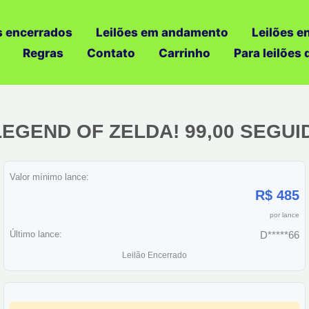
s encerrados
Leilões em andamento
Leilões e
Regras
Contato
Carrinho
Para leilões
 LEGEND OF ZELDA! 99,00 SEGUI
Valor mínimo lance:
R$ 485
por lance
Último lance:
D*****66
Leilão Encerrado