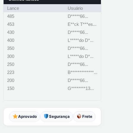
Lance
Usuário
485
D*****66...
453
E**ck T***es...
430
D*****66...
400
L*****do D*...
350
D*****66...
300
L*****do D*...
250
D*****66...
223
B*************...
200
D*****66...
150
G********13...
Aprovado
Segurança
Frete