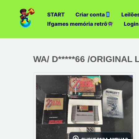
Ir
para
START
Criar conta
Leilõe
o
Ifgames memória retrô
Login
conteúdo
WA/ D*****66 /ORIGINAL