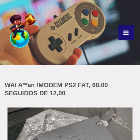
Ir
para
o
conteúdo
WA/ A**an /MODEM PS2 FAT, 68,00
SEGUIDOS DE 12,00