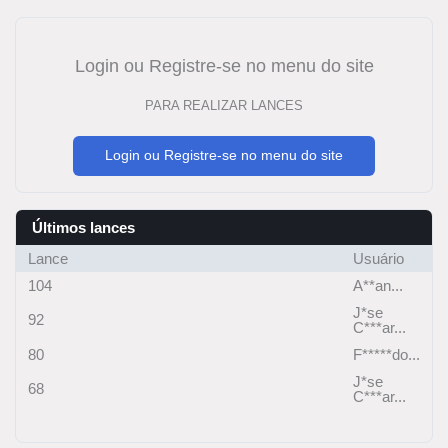
Login ou Registre-se no menu do site
PARA REALIZAR LANCES
Login ou Registre-se no menu do site
Últimos lances
Lance
Usuário
104
A**an...
J*se
92
C***ar...
80
F*****do...
J*se
68
C***ar...