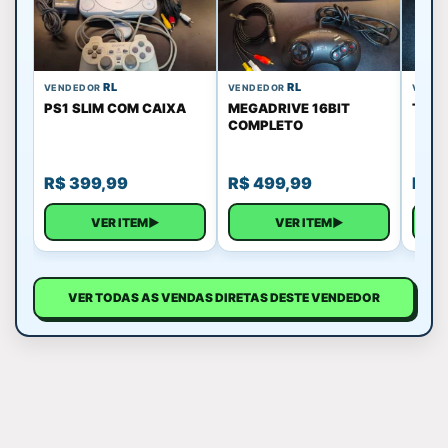
RL
RL
VENDEDOR
VENDEDOR
VEND
PS1 SLIM COM CAIXA
MEGADRIVE 16BIT
TOY 
COMPLETO
R$
399,99
R$
499,99
R$
1
VER ITEM
▶
VER ITEM
▶
VER TODAS AS VENDAS DIRETAS DESTE VENDEDOR