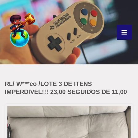
Ir
para
o
conteúdo
RL/ W***eo /LOTE 3 DE ITENS
IMPERDIVEL!!! 23,00 SEGUIDOS DE 11,00