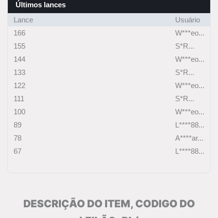
Últimos lances
Lance
Usuário
166
W***eo...
155
S*R...
144
W***eo...
133
S*R...
122
W***eo...
111
S*R...
100
W***eo...
89
L****88...
78
A****ar...
67
L****88...
DESCRIÇÃO DO ITEM, CODIGO DO