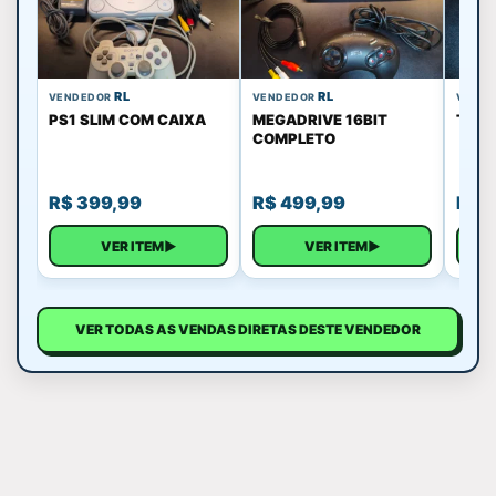
RL
RL
VENDEDOR
VENDEDOR
VEND
PS1 SLIM COM CAIXA
MEGADRIVE 16BIT
TOY 
COMPLETO
R$
399,99
R$
499,99
R$
1
VER ITEM
▶
VER ITEM
▶
VER TODAS AS VENDAS DIRETAS DESTE VENDEDOR