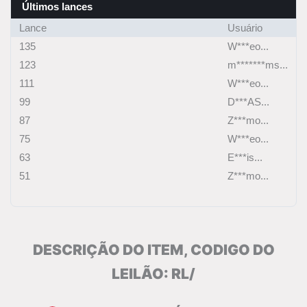
Últimos lances
Lance
Usuário
135
W***eo...
123
m*******ms...
111
W***eo...
99
D***AS...
87
Z***mo...
75
W***eo...
63
E***is...
51
Z***mo...
DESCRIÇÃO DO ITEM, CODIGO DO
LEILÃO: RL/