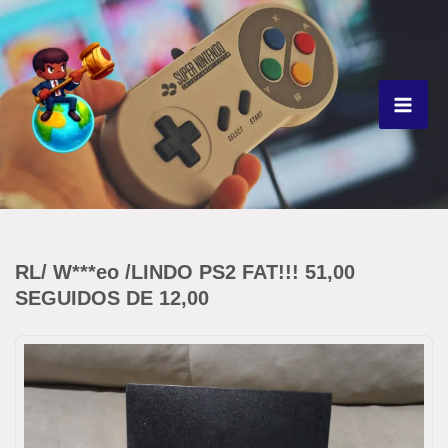
Ir
para
o
conteúdo
RL/ W***eo /LINDO PS2 FAT!!! 51,00
SEGUIDOS DE 12,00