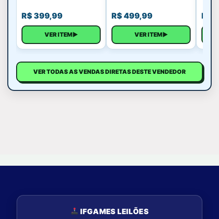
R$
399,99
R$
499,99
R$
1
VER ITEM
▶
VER ITEM
▶
VER TODAS AS VENDAS DIRETAS DESTE VENDEDOR
IFGAMES LEILÕES