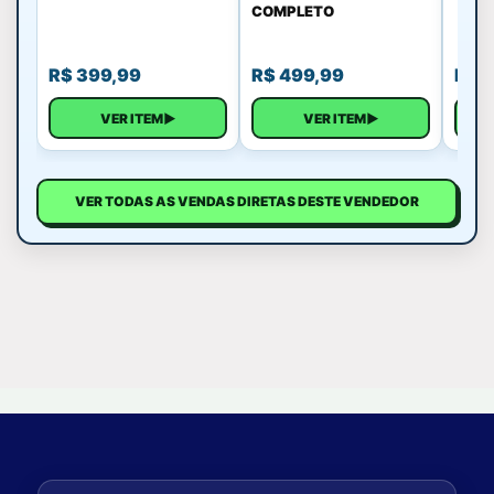
COMPLETO
R$
399,99
R$
499,99
R$
1
VER ITEM
▶
VER ITEM
▶
VER TODAS AS VENDAS DIRETAS DESTE VENDEDOR