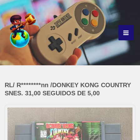
Ir
para
o
conteúdo
RL/ R********nn /DONKEY KONG COUNTRY
SNES. 31,00 SEGUIDOS DE 5,00