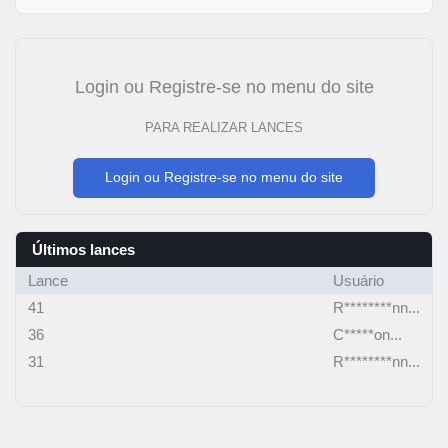
Login ou Registre-se no menu do site
PARA REALIZAR LANCES
Login ou Registre-se no menu do site
Últimos lances
Lance
Usuário
41
R********nn...
36
C*****on...
31
R********nn...