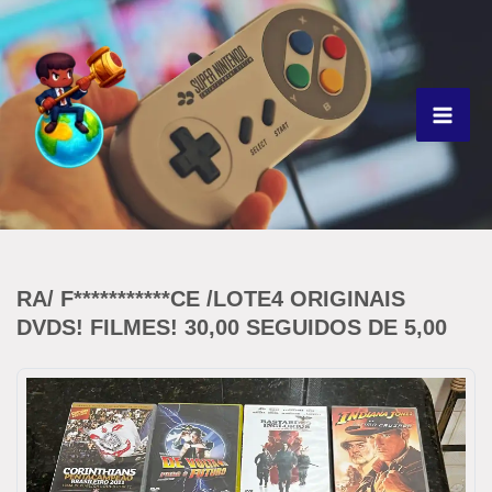
Ir
para
o
conteúdo
RA/ F***********CE /LOTE4 ORIGINAIS
DVDS! FILMES! 30,00 SEGUIDOS DE 5,00