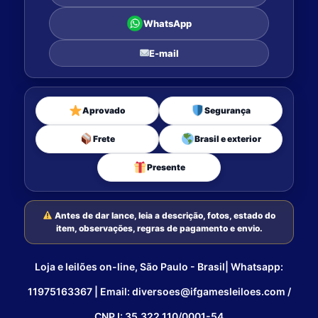
WhatsApp
E-mail
Aprovado
Segurança
Frete
Brasil e exterior
Presente
Antes de dar lance, leia a descrição, fotos, estado do
item, observações, regras de pagamento e envio.
Loja e leilões on-line, São Paulo - Brasil| Whatsapp:
11975163367 | Email: diversoes@ifgamesleiloes.com /
CNPJ: 35.322.110/0001-54