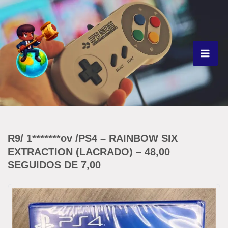
Ir
para
o
conteúdo
R9/ 1*******ov /PS4 – RAINBOW SIX
EXTRACTION (LACRADO) – 48,00
SEGUIDOS DE 7,00