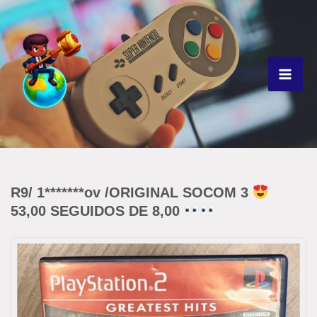
Ir
para
o
conteúdo
R9/ 1*******ov /ORIGINAL SOCOM 3
53,00 SEGUIDOS DE 8,00