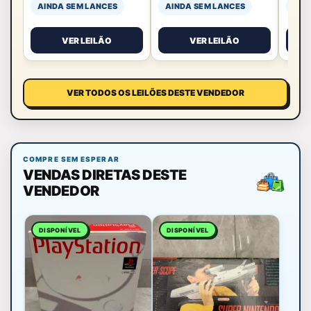
AINDA SEM LANCES
AINDA SEM LANCES
AIN
VER LEILÃO
VER LEILÃO
VER TODOS OS LEILÕES DESTE VENDEDOR
COMPRE SEM ESPERAR
VENDAS DIRETAS DESTE
VENDEDOR
DISPONÍVEL
DISPONÍVEL