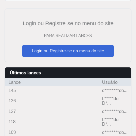
Login ou Registre-se no menu do site
PARA REALIZAR LANCES
Login ou Registre-se no menu do site
Últimos lances
Lance
Usuário
145
c********do...
L*****do
136
D*...
127
c********do...
L*****do
118
D*...
109
c********do...