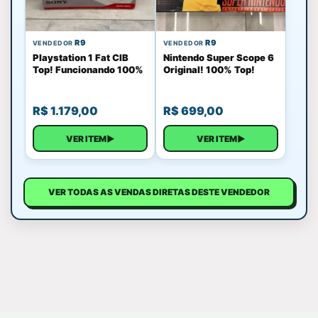
R9
R9
VENDEDOR
VENDEDOR
Playstation 1 Fat CIB
Nintendo Super Scope 6
Top! Funcionando 100%
Original! 100% Top!
R$
1.179,00
R$
699,00
VER ITEM
▶
VER ITEM
▶
VER TODAS AS VENDAS DIRETAS DESTE VENDEDOR