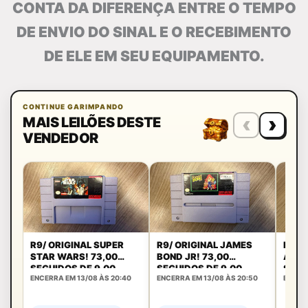
CONTA DA DIFERENÇA ENTRE O TEMPO
DE ENVIO DO SINAL E O RECEBIMENTO
DE ELE EM SEU EQUIPAMENTO.
CONTINUE GARIMPANDO
‹
›
MAIS LEILÕES DESTE
VENDEDOR
R9/ ORIGINAL SUPER
R9/ ORIGINAL JAMES
R9/ 
STAR WARS! 73,00
BOND JR! 73,00
ACRO
SEGUIDOS DE 9,00
SEGUIDOS DE 9,00
SEGU
ENCERRA EM 13/08 ÀS 20:40
ENCERRA EM 13/08 ÀS 20:50
ENCERR