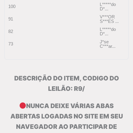
L*****do
100
D*...
V***OR
91
S***ES ...
L*****do
82
D*...
J*se
73
C***ar...
DESCRIÇÃO DO ITEM, CODIGO DO
LEILÃO: R9/
NUNCA DEIXE VÁRIAS ABAS
ABERTAS LOGADAS NO SITE EM SEU
NAVEGADOR AO PARTICIPAR DE