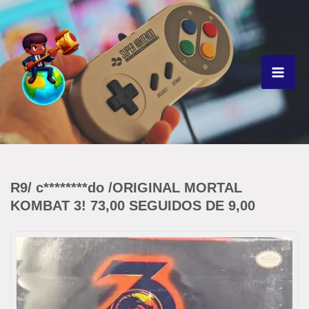
Ir
para
o
conteúdo
R9/ c********do /ORIGINAL MORTAL
KOMBAT 3! 73,00 SEGUIDOS DE 9,00