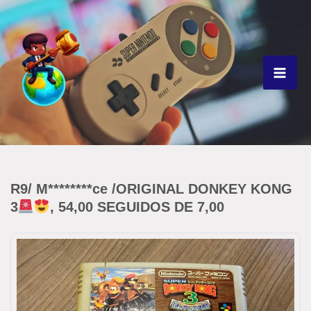
Ir
para
o
conteúdo
R9/ M********ce /ORIGINAL DONKEY KONG
3
, 54,00 SEGUIDOS DE 7,00