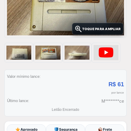
TOQUE PARA AMPLIAR
Valor mínimo lance:
R$ 61
por lance
Último lance:
M********ce
Leilão Encerrado
Aprovado
Segurança
Frete