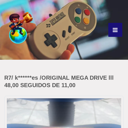
Ir
para
o
conteúdo
R7/ k******es /ORIGINAL MEGA DRIVE lll
48,00 SEGUIDOS DE 11,00