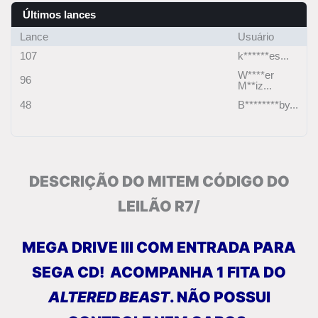
Últimos lances
Lance
Usuário
107
k******es...
W****er
96
M**iz...
48
B********by...
DESCRIÇÃO DO MITEM CÓDIGO DO
LEILÃO R7/
MEGA DRIVE III COM ENTRADA PARA
SEGA CD!
ACOMPANHA 1 FITA DO
ALTERED BEAST
. NÃO POSSUI