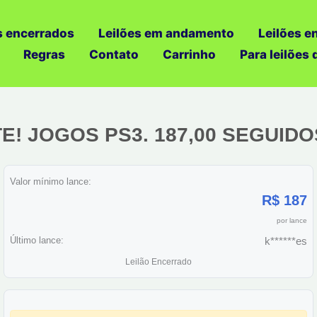
s encerrados
Leilões em andamento
Leilões e
Regras
Contato
Carrinho
Para leilões
OTE! JOGOS PS3. 187,00 SEGUIDO
Valor mínimo lance:
R$ 187
por lance
Último lance:
k******es
Leilão Encerrado