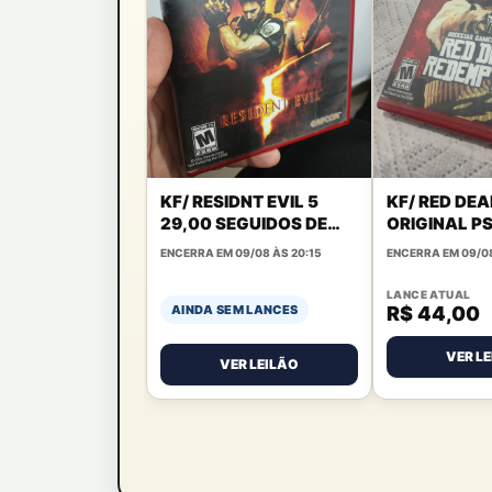
KF/ RESIDNT EVIL 5
KF/ RED DE
29,00 SEGUIDOS DE
ORIGINAL P
6,00
SEGUIDOS D
ENCERRA EM 09/08 ÀS 20:15
ENCERRA EM 09/08
LANCE ATUAL
R$ 44,00
AINDA SEM LANCES
VER L
VER LEILÃO