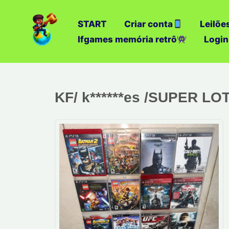
Ir
para
START
Criar conta
Leilõe
o
Ifgames memória retrô
Login
conteúdo
KF/ k******es /SUPER L