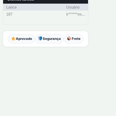
Lance
Usuário
187
k******es...
Aprovado
Segurança
Frete