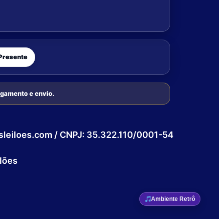
Presente
pagamento e envio.
esleiloes.com / CNPJ: 35.322.110/0001-54
lões
Ambiente Retrô