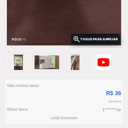
TOQUE PARA AMPLIAR
Valor mínimo lance:
R$ 36
por lance
Último lance:
1*******ov
Leilão Encerrado