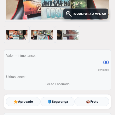
TOQUE PARA AMPLIAR
Valor mínimo lance:
00
por lance
Último lance:
Leilão Encerrado
Aprovado
Segurança
Frete