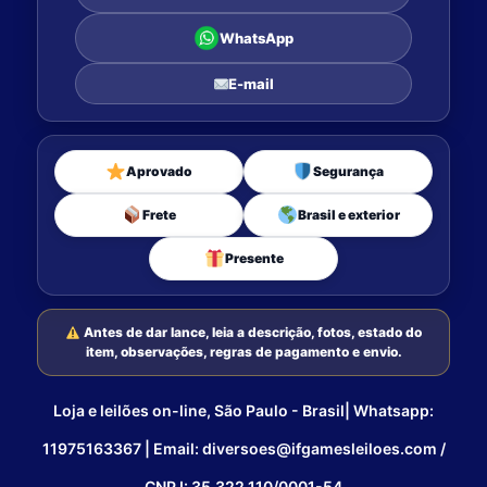
WhatsApp
E-mail
Aprovado
Segurança
Frete
Brasil e exterior
Presente
Antes de dar lance, leia a descrição, fotos, estado do
item, observações, regras de pagamento e envio.
Loja e leilões on-line, São Paulo - Brasil| Whatsapp:
11975163367 | Email: diversoes@ifgamesleiloes.com /
CNPJ: 35.322.110/0001-54