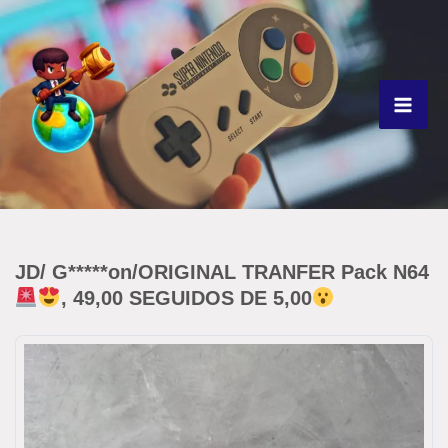
Ir
para
o
conteúdo
JD/ G*****on/ORIGINAL TRANFER Pack N64
, 49,00 SEGUIDOS DE 5,00