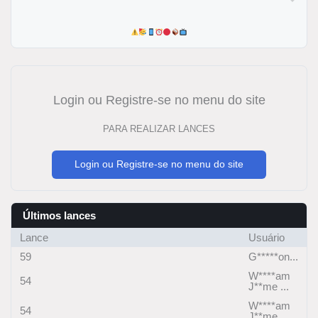
Login ou Registre-se no menu do site
PARA REALIZAR LANCES
Login ou Registre-se no menu do site
Últimos lances
Lance
Usuário
59
G*****on...
W****am
54
J**me ...
W****am
54
J**me ...