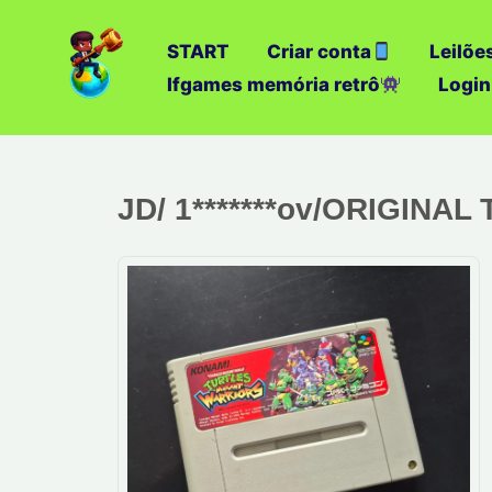
Ir
para
START
Criar conta
Leilõe
o
Ifgames memória retrô
Login
conteúdo
JD/ 1*******ov/ORIGINA