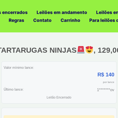
s encerrados
Leilões em andamento
Leilões e
Regras
Contato
Carrinho
Para leilões
L TARTARUGAS NINJAS
, 129,
Valor mínimo lance:
R$ 140
por lance
Último lance:
1*******ov
Leilão Encerrado