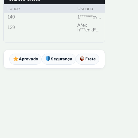
Lance
Usuário
140
1*******ov...
A*ex
129
h***en d*...
Aprovado
Segurança
Frete