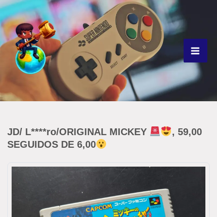
Ir
para
o
conteúdo
JD/ L****ro/ORIGINAL MICKEY
, 59,00
SEGUIDOS DE 6,00