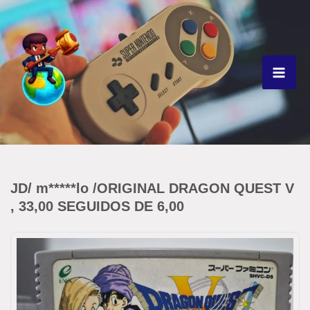
Ir
para
o
conteúdo
JD/ m*****lo /ORIGINAL DRAGON QUEST V
, 33,00 SEGUIDOS DE 6,00