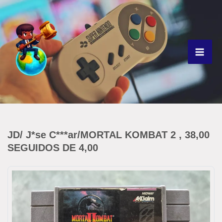
Ir
para
o
conteúdo
JD/ J*se C***ar/MORTAL KOMBAT 2 , 38,00
SEGUIDOS DE 4,00