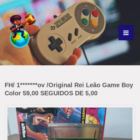
Ir
para
o
conteúdo
FH/ 1*******ov /Original Rei Leão Game Boy
Color 59,00 SEGUIDOS DE 5,00