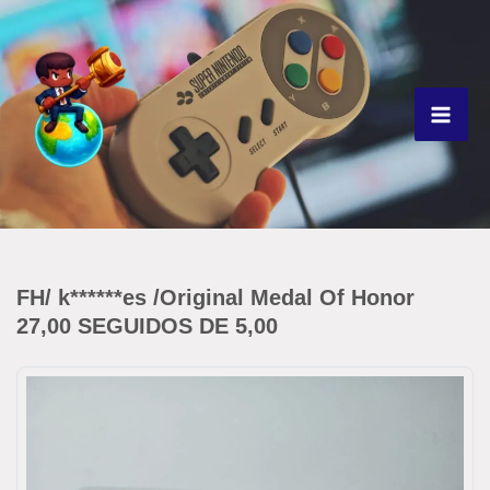
Ir
para
o
conteúdo
FH/ k******es /Original Medal Of Honor
27,00 SEGUIDOS DE 5,00