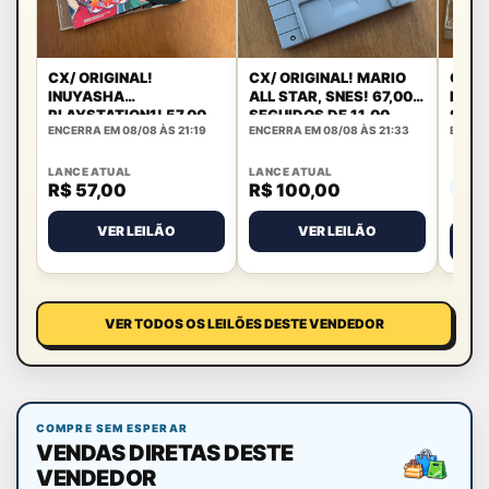
CX/ ORIGINAL!
CX/ ORIGINAL! MARIO
CX/ 
INUYASHA
ALL STAR, SNES! 67,00
DIVE
PLAYSTATION1! 57,00
SEGUIDOS DE 11,00
SEGU
ENCERRA EM 08/08 ÀS 21:19
ENCERRA EM 08/08 ÀS 21:33
ENCERR
SEGUIDOS DE 11,00
LANCE ATUAL
LANCE ATUAL
R$ 57,00
R$ 100,00
AIN
VER LEILÃO
VER LEILÃO
VER TODOS OS LEILÕES DESTE VENDEDOR
COMPRE SEM ESPERAR
VENDAS DIRETAS DESTE
VENDEDOR