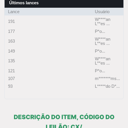
Últimos lances
Lance
Usuário
W****an
191
L**es ...
177
P*o...
W****an
163
L**es ...
149
P*o...
W****an
135
L**es ...
121
P*o...
107
m*******ms...
93
L*****do D*...
DESCRIÇÃO DO ITEM, CÓDIGO DO
LEILÃO: CX/