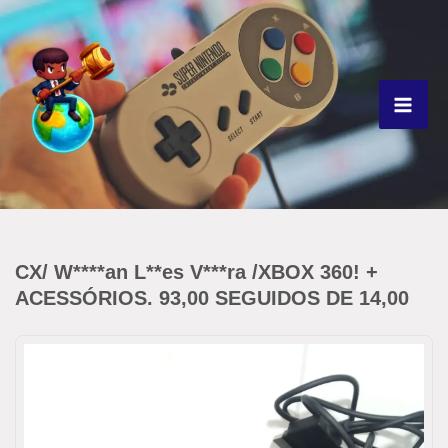
Ir
para
o
conteúdo
CX/ W****an L**es V***ra /XBOX 360! +
ACESSÓRIOS. 93,00 SEGUIDOS DE 14,00