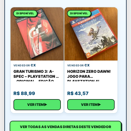
DISPONÍVEL
DISPONÍVEL
CX
CX
VENDEDOR
VENDEDOR
GRAN TURISMO 3: A-
HORIZON ZERO DAWN!
SPEC – PLAYSTATION 2
JOGO PARA
– ORIGINAL – EDIÇÃO
PLAYSTATION 4!
TOP!
R$
88,99
R$
43,57
VER ITEM
▶
VER ITEM
▶
VER TODAS AS VENDAS DIRETAS DESTE VENDEDOR