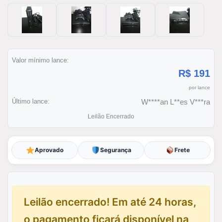
Valor mínimo lance:
R$ 191
por lance
Último lance:
W****an L**es V***ra
Leilão Encerrado
Aprovado
Segurança
Frete
Leilão encerrado! Em até 24 horas,
o pagamento ficará disponível na