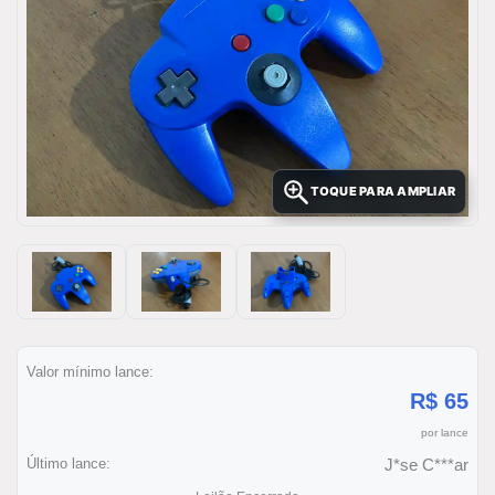
TOQUE PARA AMPLIAR
Valor mínimo lance:
R$ 65
por lance
Último lance:
J*se C***ar