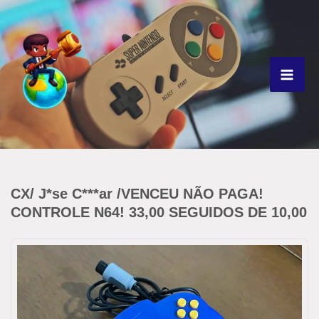
Ir
para
o
conteúdo
CX/ J*se C***ar /VENCEU NÃO PAGA!
CONTROLE N64! 33,00 SEGUIDOS DE 10,00