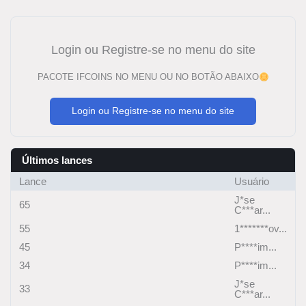
Login ou Registre-se no menu do site
PACOTE IFCOINS NO MENU OU NO BOTÃO ABAIXO
Login ou Registre-se no menu do site
Últimos lances
Lance
Usuário
J*se
65
C***ar...
55
1*******ov...
45
P****im...
34
P****im...
J*se
33
C***ar...