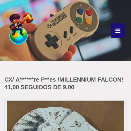
Ir
para
o
conteúdo
CX/ A******re P**es /MILLENNIUM FALCON!
41,00 SEGUIDOS DE 9,00