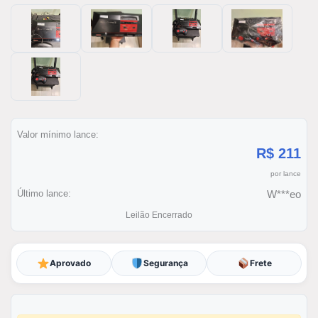
Valor mínimo lance:
R$ 211
por lance
Último lance:
W***eo
Leilão Encerrado
Aprovado
Segurança
Frete