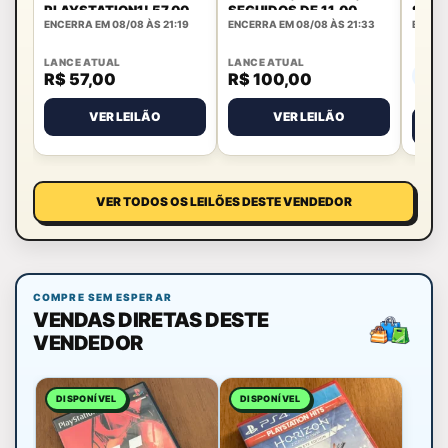
PLAYSTATION1! 57,00
SEGUIDOS DE 11,00
SEGU
ENCERRA EM 08/08 ÀS 21:19
ENCERRA EM 08/08 ÀS 21:33
ENCERR
SEGUIDOS DE 11,00
LANCE ATUAL
LANCE ATUAL
R$ 57,00
R$ 100,00
AIN
VER LEILÃO
VER LEILÃO
VER TODOS OS LEILÕES DESTE VENDEDOR
COMPRE SEM ESPERAR
VENDAS DIRETAS DESTE
VENDEDOR
DISPONÍVEL
DISPONÍVEL