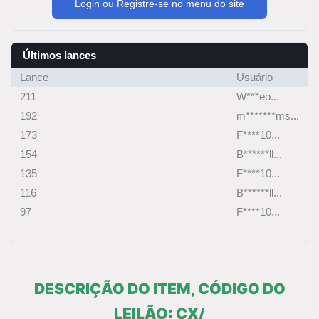
Login ou Registre-se no menu do site
Últimos lances
Lance
Usuário
211
W***eo...
192
m*******ms...
173
F****10...
154
B******ll...
135
F****10...
116
B******ll...
97
F****10...
DESCRIÇÃO DO ITEM, CÓDIGO DO
LEILÃO: CX/