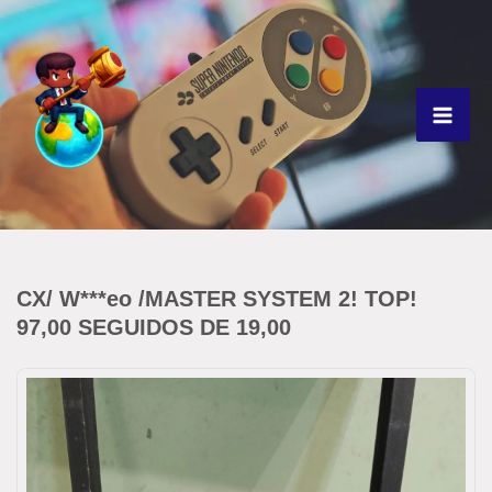
Ir
para
o
conteúdo
CX/ W***eo /MASTER SYSTEM 2! TOP!
97,00 SEGUIDOS DE 19,00