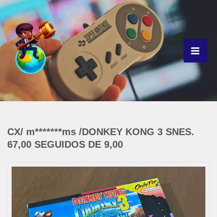
Ir
para
o
conteúdo
CX/ m*******ms /DONKEY KONG 3 SNES.
67,00 SEGUIDOS DE 9,00