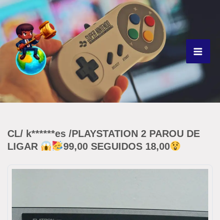
Ir
para
o
conteúdo
CL/ k******es /PLAYSTATION 2 PAROU DE
LIGAR
99,00 SEGUIDOS 18,00