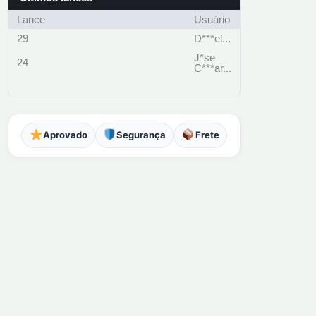
Lance
Usuário
29
D***el...
J*se
24
C***ar...
Aprovado
Segurança
Frete