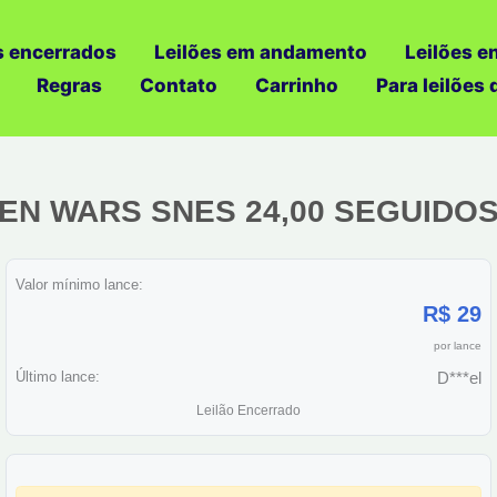
s encerrados
Leilões em andamento
Leilões e
Regras
Contato
Carrinho
Para leilões
LIEN WARS SNES 24,00 SEGUIDOS
Valor mínimo lance:
R$ 29
por lance
Último lance:
D***el
Leilão Encerrado