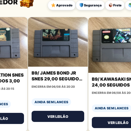
DEDOR
Aprovado
Segurança
Frete
B9/ JAMES BOND JR
ATION SNES
SNES 29,00 SEGUIDOS
B9/ KAWASAKI S
DOS 3,00
3,00
24,00 SEGUIDOS
ENCERRA EM 06/08 ÀS 20:20
 ÀS 20:15
ENCERRA EM 06/08 ÀS 20
AINDA SEM LANCES
NCES
AINDA SEM LANCES
VER LEILÃO
ILÃO
VER LEILÃO