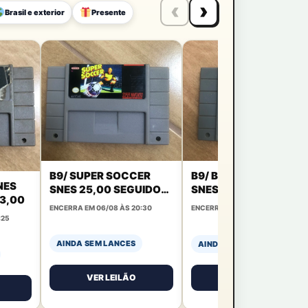
‹
›
Brasil e exterior
Presente
B9/ SUPER SOCCER
B9/ BEETHOVENS 2
NES
SNES 25,00 SEGUIDOS
SNES 27,00 SEGUIDOS
 3,00
DE 3,00
DE 3,00
ENCERRA EM 06/08 ÀS 20:30
ENCERRA EM 06/08 ÀS 20:45
:25
AINDA SEM LANCES
AINDA SEM LANCES
VER LEILÃO
VER LEILÃO