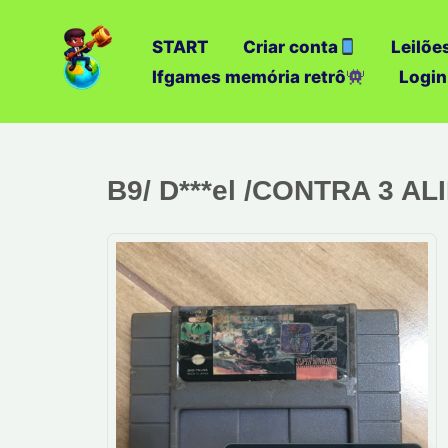
Ir
para
START
Criar conta
Leilõe
o
Ifgames memória retrô
Login
conteúdo
B9/ D***el /CONTRA 3 A