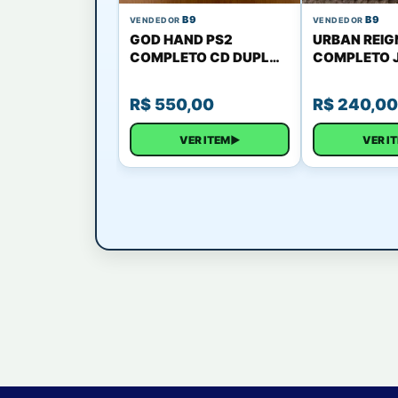
B9
B9
VENDEDOR
VENDEDOR
GOD HAND PS2
URBAN REIG
COMPLETO CD DUPLO
COMPLETO 
JAPONES
R$
550,00
R$
240,00
VER ITEM
▶
VER I