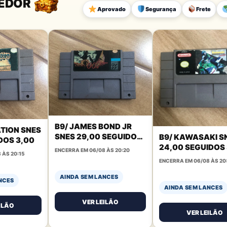
DEDOR
Aprovado
Segurança
Frete
B9/ JAMES BOND JR
ATION SNES
SNES 29,00 SEGUIDOS
B9/ KAWASAKI S
DOS 3,00
3,00
24,00 SEGUIDOS
ENCERRA EM 06/08 ÀS 20:20
 ÀS 20:15
ENCERRA EM 06/08 ÀS 20
AINDA SEM LANCES
NCES
AINDA SEM LANCES
VER LEILÃO
ILÃO
VER LEILÃO