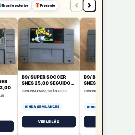
‹
›
Brasil e exterior
Presente
B9/ SUPER SOCCER
B9/ BEETHOVENS 2
NES
SNES 25,00 SEGUIDOS
SNES 27,00 SEGUIDOS
 3,00
DE 3,00
DE 3,00
ENCERRA EM 06/08 ÀS 20:30
ENCERRA EM 06/08 ÀS 20:45
:25
AINDA SEM LANCES
AINDA SEM LANCES
VER LEILÃO
VER LEILÃO