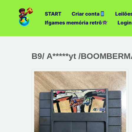
Ir
para
START
Criar conta
Leilõe
o
Ifgames memória retrô
Login
conteúdo
B9/ A*****yt /BOOMBERM