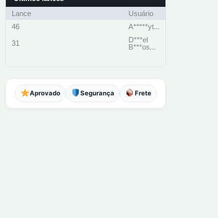
Lance
Usuário
46
A*****yt...
D***el
31
B***os...
Aprovado
Segurança
Frete