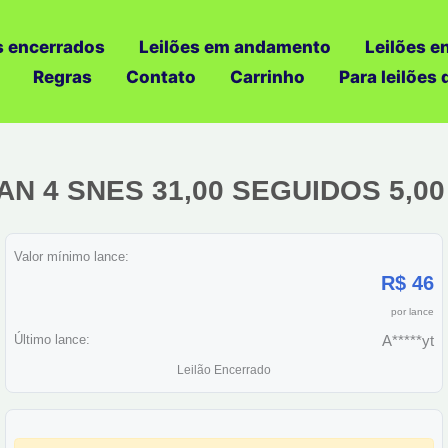
s encerrados
Leilões em andamento
Leilões e
Regras
Contato
Carrinho
Para leilões
AN 4 SNES 31,00 SEGUIDOS 5,00
Valor mínimo lance:
R$ 46
por lance
Último lance:
A*****yt
Leilão Encerrado