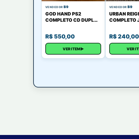
B9
B9
VENDEDOR
VENDEDOR
GOD HAND PS2
URBAN REIG
COMPLETO CD DUPLO
COMPLETO 
JAPONES
R$
550,00
R$
240,00
VER ITEM
▶
VER I