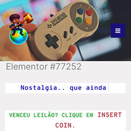
Ir
para
o
conteúdo
Elementor #77252
Nostalgia..
que ainda
|
INSERT
VENCEU LEILÃO? CLIQUE EM
COIN.