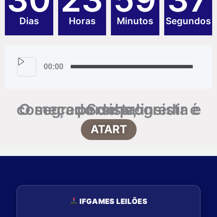
Dias
Horas
Minutos
Segundos
00:00
O segredo de progredir é começar. Sonhe, insista e persista!
ATART
IFGAMES LEILÕES