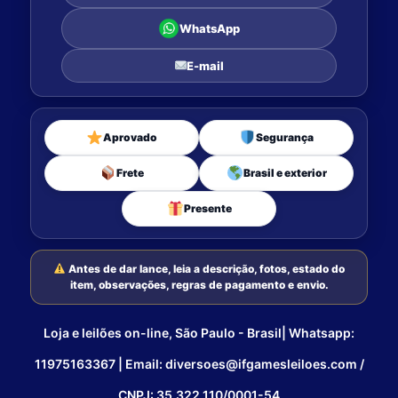
WhatsApp
E-mail
Aprovado
Segurança
Frete
Brasil e exterior
Presente
Antes de dar lance, leia a descrição, fotos, estado do
item, observações, regras de pagamento e envio.
Loja e leilões on-line, São Paulo - Brasil| Whatsapp:
11975163367 | Email: diversoes@ifgamesleiloes.com /
CNPJ: 35.322.110/0001-54