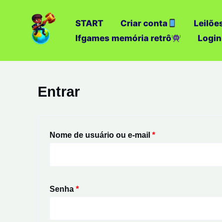
Ir
para
START
Criar conta
Leilõe
o
Ifgames memória retrô
Login
conteúdo
Obrigatório
Obrigatório
Entrar
Nome de usuário ou e-mail
*
Senha
*