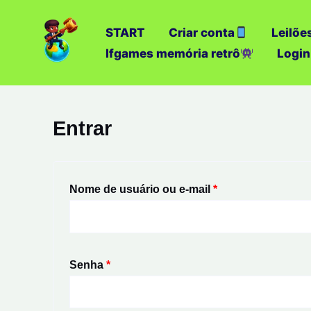
Ir
para
START
Criar conta
Leilõe
o
Ifgames memória retrô
Login
conteúdo
Obrigatório
Obrigatório
Entrar
Nome de usuário ou e-mail
*
Senha
*